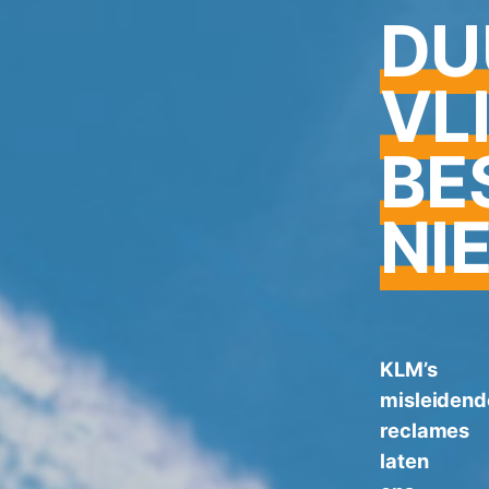
DU
VL
BE
NI
KLM’s
misleidend
reclames
laten