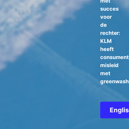
met
succes
voor
de
rechter:
KLM
heeft
consument
misleid
met
greenwash
Engli