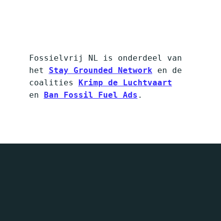
Fossielvrij NL is onderdeel van
het
Stay Grounded Network
en de
coalities
Krimp de Luchtvaart
en
Ban Fossil Fuel Ads
.