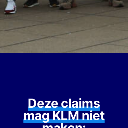
Deze claims
mag KLM niet
maken: