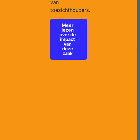
van
toezichthouders.
Meer
lezen
over de
impact
van
deze
zaak