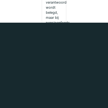
verantwoord
wordt
belegd,
maar bij
pensioenfonds
Detailhandel
pakt de
werkelijkheid
net even
anders
uit. Via
hun
samenwerking
met...