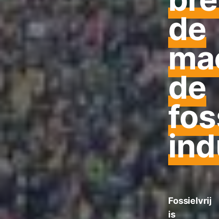
de
ma
de
fos
ind
Fossielvrij
is