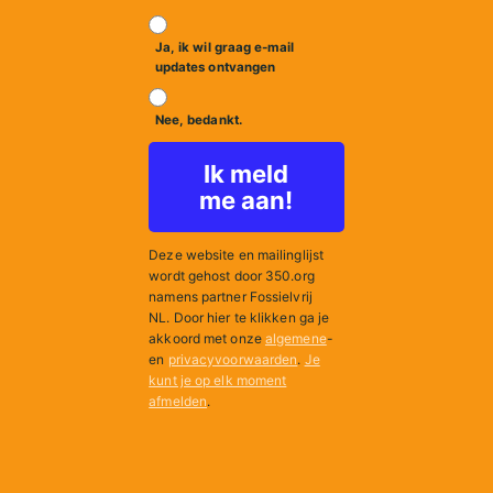
Ja, ik wil graag e-mail
updates ontvangen
Nee, bedankt.
Ik meld
me aan!
Deze website en mailinglijst
wordt gehost door 350.org
namens partner Fossielvrij
NL.
Door hier te klikken ga je
akkoord met onze
algemene
-
en
privacyvoorwaarden
.
Je
kunt je op elk moment
afmelden
.