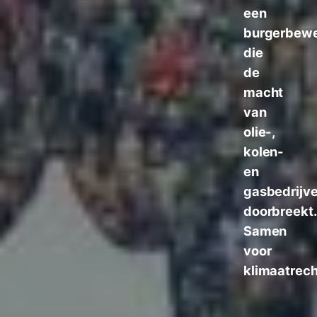
een
burgerbew
die
de
macht
van
olie-,
kolen-
en
gasbedrijv
doorbreekt
Samen
voor
klimaatrech