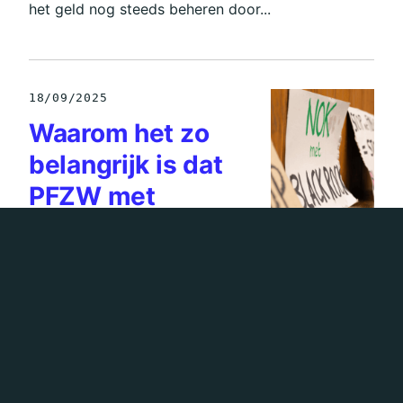
het geld nog steeds beheren door...
18/09/2025
Waarom het zo
belangrijk is dat
PFZW met
BlackRock breekt
PFZW is het eerste Nederlandse pensioenfonds
dat de samenwerking met Amerikaanse
vermogensreus BlackRock stopt. Wat betekent
deze stap precies voor de financiële wereld en
onze...