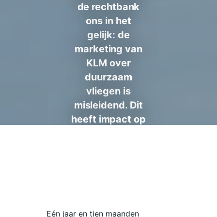
de rechtbank
ons in het
gelijk: de
marketing van
KLM over
duurzaam
vliegen is
misleidend. Dit
heeft impact op
de hele
internationale
luchtvaartsector.
Eén jaar en tien maanden