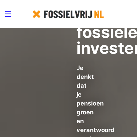
Detailh
met
fossiel
investe
Je
denkt
dat
je
pensioen
groen
en
verantwoord