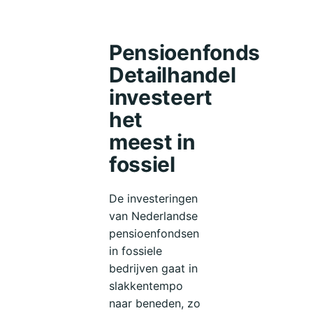
rapport
van
Urgewald.
Pensioenfonds
Detailhandel
investeert
het
meest in
fossiel
De investeringen
van Nederlandse
pensioenfondsen
in fossiele
bedrijven gaat in
slakkentempo
naar beneden, zo