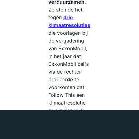
verduurzamen.
Zo stemde het
tegen
drie
klimaatresoluties
die voorlagen bij
de vergadering
van ExxonMobil,
in het jaar dat
ExxonMobil zelfs
via de rechter
probeerde te
voorkomen dat
Follow This een
klimaatresolutie
zou indienen. In
2024 gaven ze
zelfs steun aan
het klimaatplan