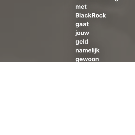
met
BlackRock
gaat
jouw
geld
namelijk
gewoon
naar
de
fossiele
industrie,
blijkt
uit
het
nieuwe