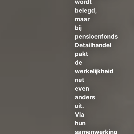
wordt
belegd,
maar
bij
pensioenfonds
Detailhandel
pakt
de
werkelijkheid
net
even
anders
uit.
Via
hun
samenwerking