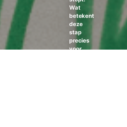
Wat
betekent
deze
stap
precies
voor
de
financiële
wereld
en
onze
toekomst?