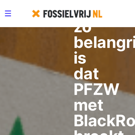
het
zo
belangri
is
dat
PFZW
met
BlackR