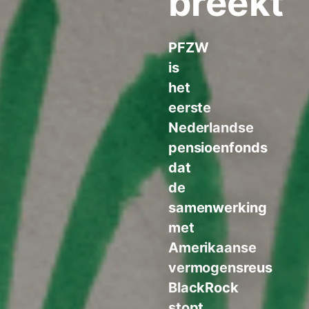
breekt
PFZW
is
het
eerste
Nederlandse
pensioenfonds
dat
de
samenwerking
met
Amerikaanse
vermogensreus
BlackRock
stopt.