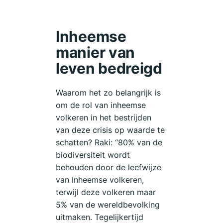
waar in
het
Inheemse
Nederlandse
klimaatdebat
manier van
nauwelijks
leven bedreigd
aandacht
voor is.
Waarom het zo belangrijk is
om de rol van inheemse
Deze
volkeren in het bestrijden
week
van deze crisis op waarde te
gaat hij
schatten? Raki: “80% van de
de straat
biodiversiteit wordt
op: Raki
behouden door de leefwijze
doet mee
van inheemse volkeren,
met de
terwijl deze volkeren maar
5% van de wereldbevolking
March for
uitmaken. Tegelijkertijd
Future en