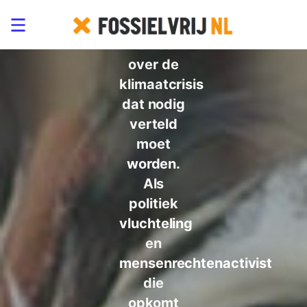
door met
een
verhaal
over de
klimaatcrisis
dat nodig
verteld
moet
worden.
Als
politiek
vluchteling
en
mensenrechtenactivist
die
opkomt