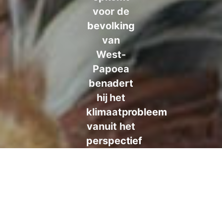
voor de
bevolking
van
West-
Papoea
benadert
hij het
klimaatprobleem
vanuit het
perspectief
van
inheemse
volkeren.
Een
onderwerp