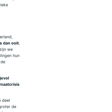
dieke
erland,
 dan ooit.
zijn we
llingen hun
 de
jevol
imaatcrisis
n deel
groter de