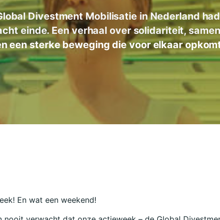
lobal Divestment Mobilisatie in Nederland ha
cht einde. Een verhaal over solidariteit, same
en een sterke beweging die voor elkaar opkomt
eek! En wat een weekend!
n nooit verwacht dat onze actieweek – de Global Divestme