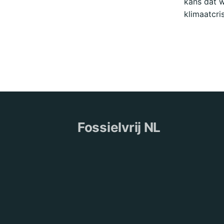
kans dat w
klimaatcri
Fossielvrij NL