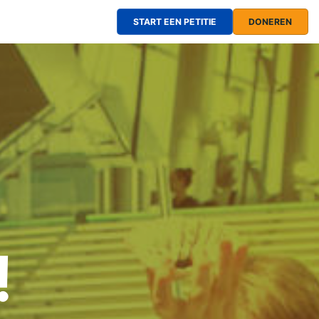
START EEN PETITIE
DONEREN
!