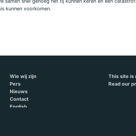
e samen snel genoeg het tij kunnen keren en een catastrof
sis kunnen voorkomen.
Wie wij zijn
This site i
Pers
Read our pr
Nieuws
Contact
English
Terms of Service
Doneren