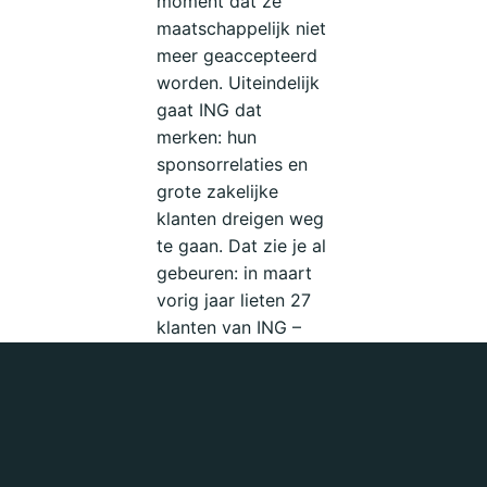
moment dat ze
maatschappelijk niet
meer geaccepteerd
worden. Uiteindelijk
gaat ING dat
merken: hun
sponsorrelaties en
grote zakelijke
klanten dreigen weg
te gaan. Dat zie je al
gebeuren: in maart
vorig jaar lieten 27
klanten van ING –
waaronder VPRO,
Cordaid en FNV – in
een
paginagrote
brief in de
Volkskrant
luid en