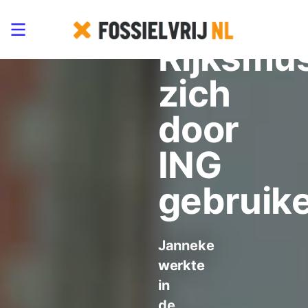
het
Rijksmu
zich
door
ING
gebruik
Janneke
werkte
in
de