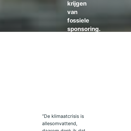
krijgen
van
fossiele
sponsoring.
Ze
richt
haar
pijlen
momenteel
op
het
Rijksmuseum.
“De klimaatcrisis is
allesomvattend,
daarom denk ik dat