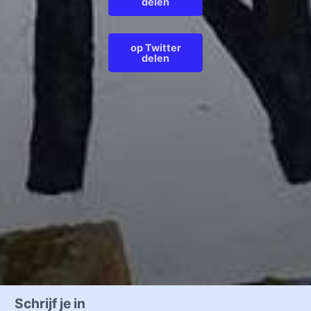
delen
op Twitter
delen
Schrijf je in