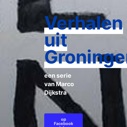
Verhalen
uit
Groninge
een serie
van Marco
Dijkstra
op
Facebook