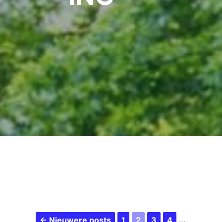
← Nieuwere posts
1
2
3
4
…