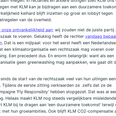
aam vliegen. In reclames en andere uitingen stelt KLM ons 
iegen met KLM kan je bijdragen aan een duurzamere toekom
kelijkheid keihard blijft inzetten op groei en lobbyt tegen
tregelen van de overheid.
 onze ontvankelijkheid aan
: wij zouden niet de juiste partij
szaak te voeren. Gelukkig heeft de rechter
vandaag bepaal
n
. Dat is een mijlpaal: voor het eerst heeft een Nederlandse
at een klimaatorganisatie een rechtszaak mag voeren over
ng. Een precedent dus. En enorm belangrijk: want als een
ganisatie geen greenwashing mag aanpakken, wie gaat dit 
sinds de start van de rechtszaak veel van hun uitingen een
 Tijdens de eerste zitting verklaarden ze zelfs dat ze de
mpagne ‘Fly Responsibly’ hebben stopgezet. Dat was al e
g. Helaas maakt KLM nog steeds vergelijkbare misleidende 
 KLM bij te dragen aan ‘een duurzamere toekomst’ terwijl 
 met hun groeiambities. Ook blijft KLM CO2-compensatie 