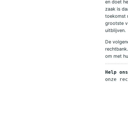
en doet he
zaak is da
toekomst n
grootste v
uitblijven.
De volgend
rechtbank.
om met hun
Help on
onze rec