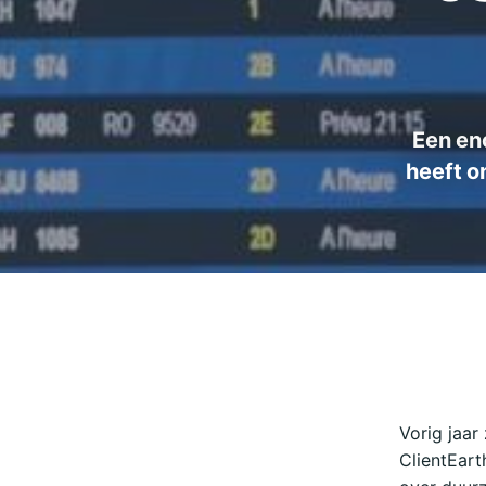
Een en
heeft o
Vorig jaar
ClientEar