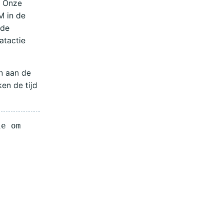
. Onze
M in de
 de
atactie
n aan de
en de tijd
.
ie om