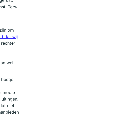
gerust:
st. Terwijl
 zijn om
d dat wij
 rechter
dan wel
 beetje
en mooie
uitingen.
dat niet
aanbieden