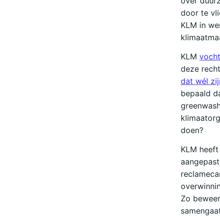
over duurz
door te vl
KLM in wer
klimaatmaa
KLM
vocht
deze recht
dat wél zij
bepaald d
greenwashi
klimaator
doen?
KLM heeft 
aangepast.
reclameca
overwinnin
Zo beweert
samengaat