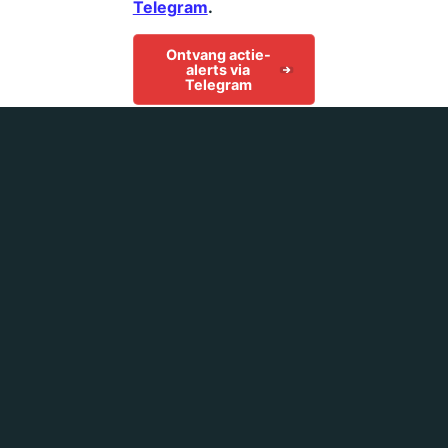
Telegram
.
Ontvang actie-
alerts via
Telegram
Ontvang actie-
alerts via email
Bestel je
eigen gratis
poster
Help je mee onze
boodschap te
verspreiden?
Je kan via
de Rode Lap je eigen