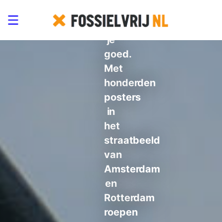
dat
lees
je
goed.
Met
honderden
posters
in
het
straatbeeld
van
Amsterdam
en
Rotterdam
roepen