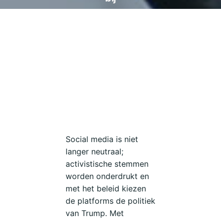
onze
strijd
tegen
de
fossiele
industrie
via
Telegram
of
Social media is niet
e-
langer neutraal;
mail.
activistische stemmen
worden onderdrukt en
met het beleid kiezen
de platforms de politiek
van Trump. Met