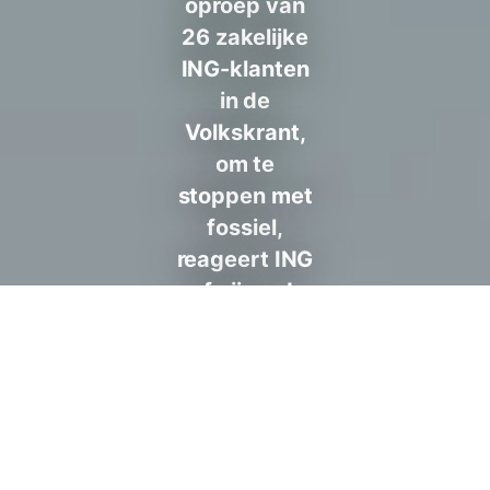
oproep van
26 zakelijke
ING-klanten
in de
Volkskrant,
om te
stoppen met
fossiel,
reageert ING
afwijzend.
Hier onze
reactie.