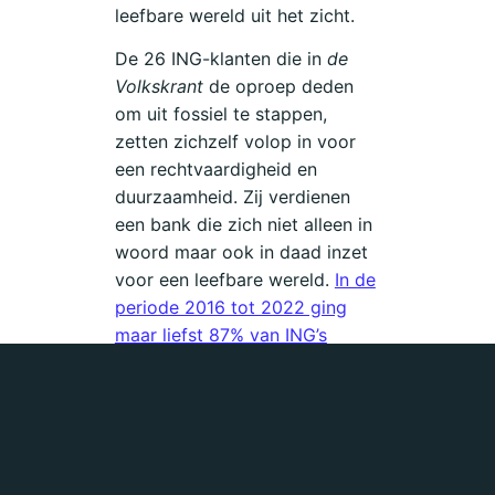
leefbare wereld uit het zicht.
De 26 ING-klanten die in
de
Volkskrant
de oproep deden
om uit fossiel te stappen,
zetten zichzelf volop in voor
een rechtvaardigheid en
duurzaamheid. Zij verdienen
een bank die zich niet alleen in
woord maar ook in daad inzet
voor een leefbare wereld.
In de
periode 2016 tot 2022 ging
maar liefst 87% van ING’s
energiefinanciering naar
fossiele energie toe en slechts
13% naar duurzaam.
ING vindt
dat de vraag niet moet zijn
‘stop nu’, maar ‘doen jullie