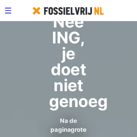
09/03/2023
Nee
ING,
je
doet
niet
genoeg
Na de
paginagrote