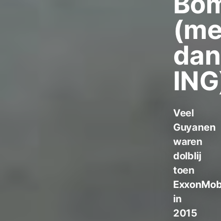
Bo
(m
dan
ING
Veel
Guyanen
waren
dolblij
toen
ExxonMob
in
2015