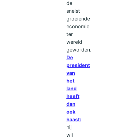
de
snelst
groeiende
economie
ter
wereld
geworden.
De
president
van
het
land
heeft
dan
ook
haast:
hij
wil