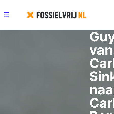
27/06/2024
Guy
van
Car
Sin
naa
Car