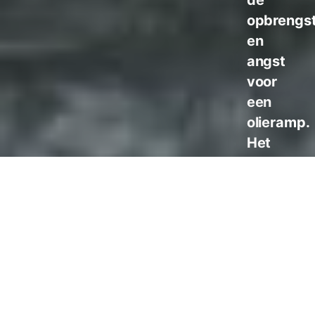
opbrengs
en
angst
voor
een
olieramp.
Het
verzet
groeit.