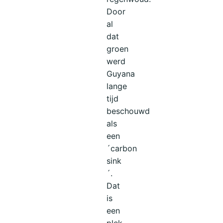
Door
al
dat
groen
werd
Guyana
lange
tijd
beschouwd
als
een
´carbon
sink
´.
Dat
is
een