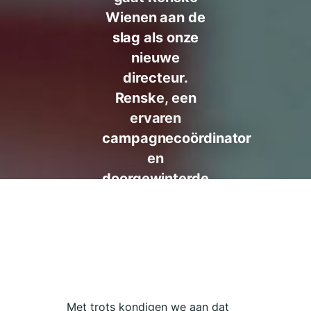
Wienen aan de
slag als onze
nieuwe
directeur.
Renske, een
ervaren
campagnecoördinator
en
doorgewinterde
grassroots
activist, volgt
onze oprichter
Liset Meddens
op.
Met trots kondigen we aan dat