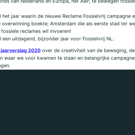
nds van Nederland en Europa, het ABP, te bewegen fossielv
 het jaar waarin de nieuwe Reclame Fossielvrij campagne 
e overwinning boekte; Amsterdam die als eerste stad ter w
fossiele reclames wil invoeren!
een uitdagend, bijzonder jaar voor Fossielvrij NL.
t jaarverslag 2020
over de creativiteit van de beweging, de
en waar we voor kwamen te staan en belangrijke campagne
ngen.
ddens, Directeur Fossielvrij NL