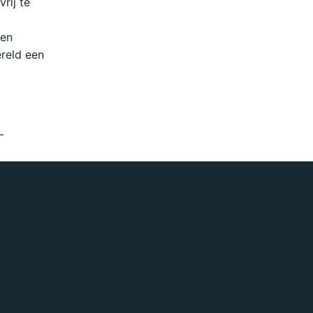
rij te
een
ereld een
-