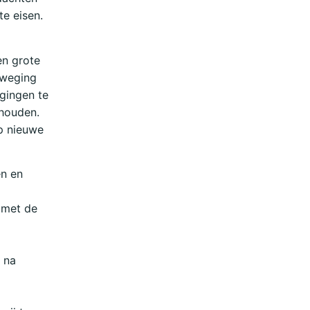
e eisen.
en grote
eweging
gingen te
 houden.
p nieuwe
en en
 met de
 na