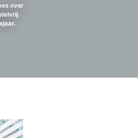
Lees over
ielvrij
ajaar.