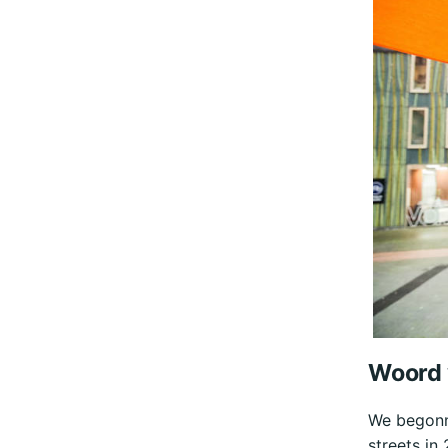
Woord 
We begonne
streets in