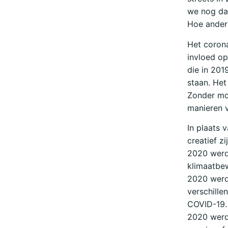
we nog dat
Hoe anders
Het corona
invloed op
die in 201
staan. Het
Zonder mob
manieren v
In plaats 
creatief zij
2020 werd 
klimaatbew
2020 werd 
verschille
COVID-19.
2020 werd 