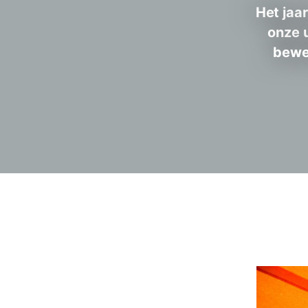
Het jaar
onze u
beweg