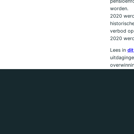
pensioenfo
worden.
2020 werd
historisch
verbod op 
2020 werd 
Lees in
di
uitdaging
overwinni
— Liset Me