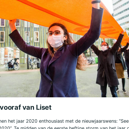
vooraf van Liset
n het jaar 2020 enthousiast met de nieuwjaarswens: “See 
 2020”. Te midden van de eerste heftige storm van het jaar