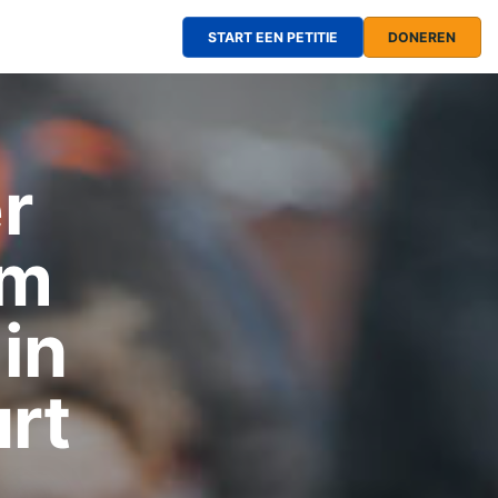
START EEN PETITIE
DONEREN
r
am
 in
rt