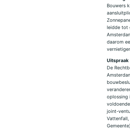
Bouwers ko
aansluitpl
Zonnepanel
leidde tot
Amsterdam
daarom een
vernietige
Uitspraak
De Rechtba
Amsterdams
bouwbeslu
veranderen
oplossing 
voldoende
joint-vent
Vattenfall
Gemeente)