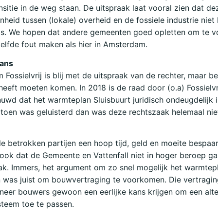
nsitie in de weg staan. De uitspraak laat vooral zien dat de
nheid tussen (lokale) overheid en de fossiele industrie niet
is. We hopen dat andere gemeenten goed opletten om te 
elfde fout maken als hier in Amsterdam.
kans
Fossielvrij is blij met de uitspraak van de rechter, maar be
heeft moeten komen. In 2018 is de raad door (o.a) Fossielvr
wd dat het warmteplan Sluisbuurt juridisch ondeugdelijk i
r toen was geluisterd dan was deze rechtszaak helemaal nie
le betrokken partijen een hoop tijd, geld en moeite bespa
ook dat de Gemeente en Vattenfall niet in hoger beroep g
ak. Immers, het argument om zo snel mogelijk het warmtep
 was juist om bouwvertraging te voorkomen. Die vertraging
eer bouwers gewoon een eerlijke kans krijgen om een alte
teem toe te passen.