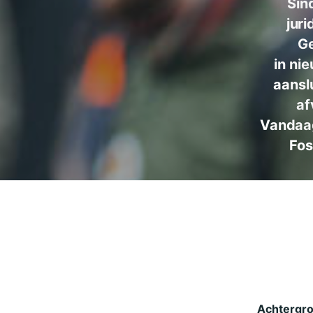
Sin
jur
Ge
in ni
aansl
af
Vandaag
Fos
Achtergr