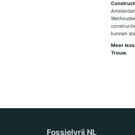
Construct
Amsterdam 
Wethouder
constructi
kunnen sta
Meer lez
Trouw.
Fossielvrij NL