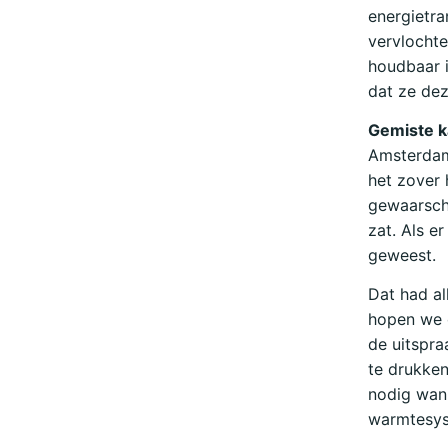
energietra
vervlochte
houdbaar 
dat ze dez
Gemiste 
Amsterdam 
het zover 
gewaarschu
zat. Als e
geweest.
Dat had al
hopen we 
de uitspra
te drukken
nodig wann
warmtesys