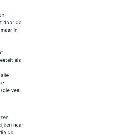
en
nt door de
 maar in
it
etelt als
alle
te
(die veel
ezen
ijken naar
die de