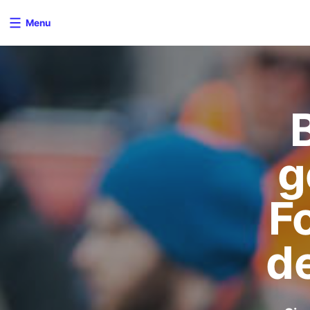
Menu
g
Fo
d