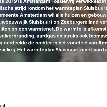
ds 2019 is Amsterdam Fossielvrij verwikkeld in
idische strijd rondom het warmteplan Sluisbuurt
meente Amsterdam wil alle huizen en gebou
euwbouwwijk Sluisbuurt op Zeeburgereiland ver
uiten op een warmtenet. De warmte is afkomst
valverbranding, aardgas en straks ook biomas
 oordeelde de rechter in het voordeel van A
sielvrij. Het warmteplan Sluisbuurt moet van ta
ond