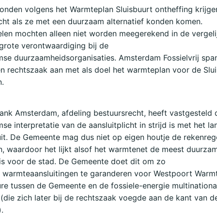
nden volgens het Warmteplan Sluisbuurt ontheffing krijge
icht als ze met een duurzaam alternatief konden komen.
en mochten alleen niet worden meegerekend in de vergelij
 grote verontwaardiging bij de
se duurzaamheidsorganisaties. Amsterdam Fossielvrij spa
 rechtszaak aan met als doel het warmteplan voor de Slui
n.
nk Amsterdam, afdeling bestuursrecht, heeft vastgesteld 
e interpretatie van de aansluitplicht in strijd is met het la
it. De Gemeente mag dus niet op eigen houtje de rekenreg
, waardoor het lijkt alsof het warmtenet de meest duurza
is voor de stad. De Gemeente doet dit om zo
 warmteaansluitingen te garanderen voor Westpoort Warmt
ure tussen de Gemeente en de fossiele-energie multinationa
, (die zich later bij de rechtszaak voegde aan de kant van d
.