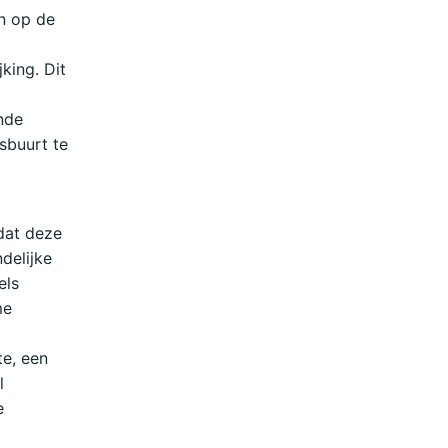
n op de
king. Dit
nde
sbuurt te
dat deze
ndelijke
els
me
e, een
l
e