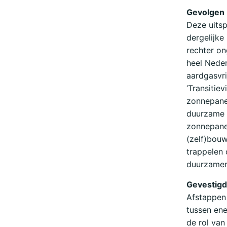
Gevolgen
Deze uits
dergelijke
rechter on
heel Neder
aardgasvri
‘Transitiev
zonnepane
duurzame 
zonnepane
(zelf)bouw
trappelen 
duurzamer 
Gevestigd
Afstappen 
tussen ene
de rol van