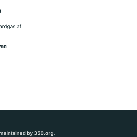
t
ardgas af
van
s maintained by 350.org.