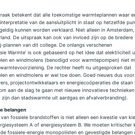
praak betekent dat alle toekomstige warmteplannen waar e
 interpretatie van de aansluitplicht in staat op hetzelfde pu
geldig kunnen worden verklaard. Niet alleen in Amsterdam,
land. De uitspraak kan ook van invloed zijn op de bredere
j-plannen van dit college. De onlangs verschenen
isie Warmte’ is ook gebaseerd op het idee dat elektriciteit u
len en windmolens (benodigd voor warmtepompen) niet me
warmtevoorziening. De rechter heeft nu uitgesproken dat
len en windmolens er wel toe doen. Goed nieuws dus voor 
ers, projectontwikkelaars en energiecoöperaties die staan 
om aan de slag te gaan met nieuwe innovatieve technieken 
zijn dan stadswarmte uit aardgas en afvalverbranding).
e belangen
van fossiele brandstoffen is niet alleen een kwestie van ki
rgiesysteem A of energiesysteem B. We moeten kritischer k
 de fossiele-energie monopolisten en gevestigde belangen 