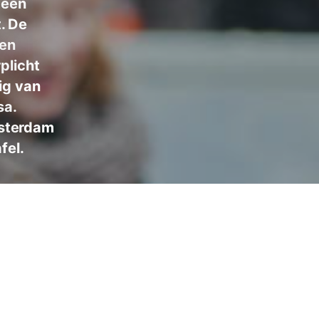
 een
. De
wen
plicht
ig van
sa.
msterdam
fel.