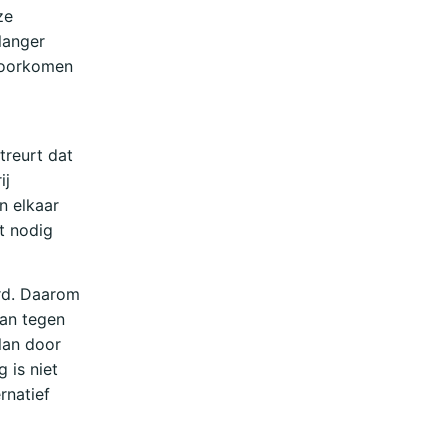
ze
 langer
voorkomen
treurt dat
ij
n elkaar
t nodig
ard. Daarom
aan tegen
lan door
 is niet
rnatief