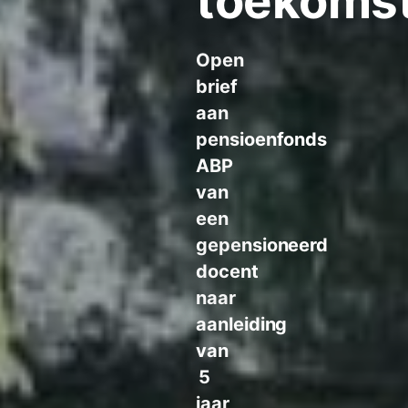
toekoms
Open
brief
aan
pensioenfonds
ABP
van
een
gepensioneerd
docent
naar
aanleiding
van
5
jaar