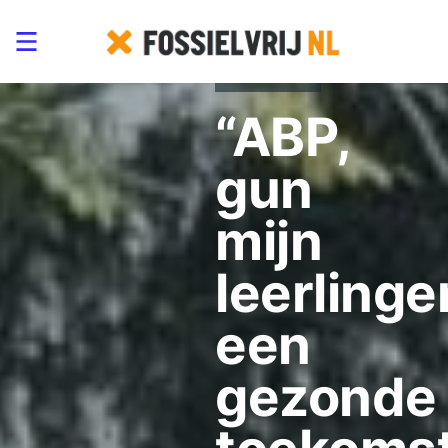
11/12/2020
“ABP,
gun
mijn
leerlinge
een
gezonde