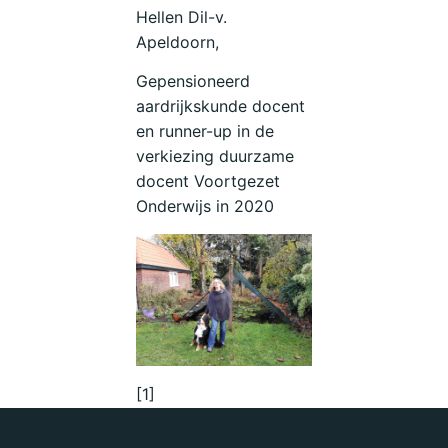
Hellen Dil-v.
Apeldoorn,
Gepensioneerd
aardrijkskunde docent
en runner-up in de
verkiezing duurzame
docent Voortgezet
Onderwijs in 2020
[1]
https://federatieveilignederland.nl/doc
(blz 10 t/m 13)