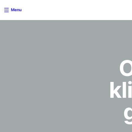
Menu
O
kl