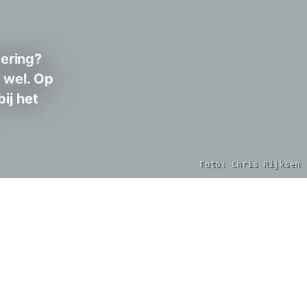
tering?
 wel. Op
ij het
Foto: Chris Rijksen