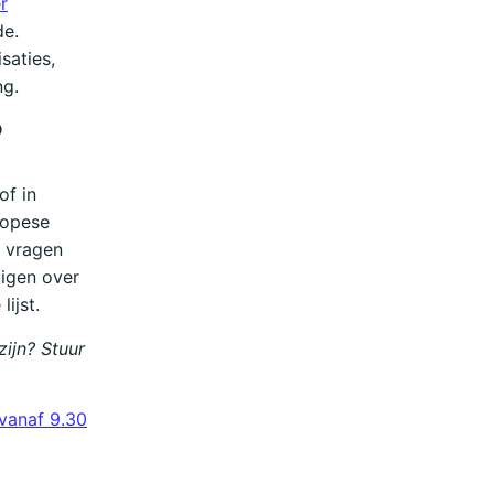
r
de.
saties,
ng.
?
of in
ropese
s vragen
uigen over
ijst.
zijn? Stuur
 vanaf 9.30