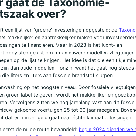
 gaat de Taxonomie-
tszaak over?
t een lijst van ‘groene’ investeringen opgesteld: de
Taxono
 het makkelijker en aantrekkelijker maken voor investeerde
ossingen te financieren. Maar in 2023 is het lucht- en
rtlobbyisten gelukt om ook nieuwere modellen vliegtuigen
epen op de lijst te krijgen. Het idee is dat die een tikje mi
 zijn dan oude modellen – onzin, want het gaat nog steeds
die liters en liters aan fossiele brandstof slurpen.
enwashing op het hoogste niveau. Door fossiele vliegtuigen
en groen label te geven, wordt het makkelijker en goedko
eren. Vervolgens zitten we nog jarenlang vast aan dit fossiel
nieuw gekochte voertuigen 25 tot 30 jaar meegaan. Boven
it dat er minder geld gaat naar échte klimaatoplossingen.
 eerst de milde route bewandeld:
begin 2024 dienden we 