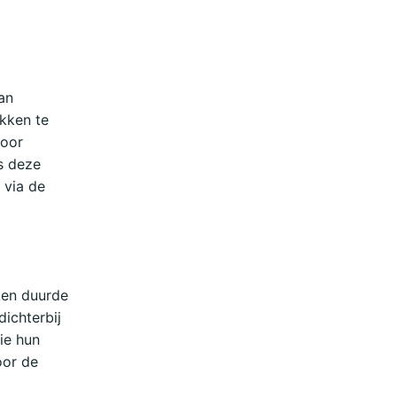
an
akken te
voor
s deze
 via de
aken duurde
dichterbij
ie hun
oor de