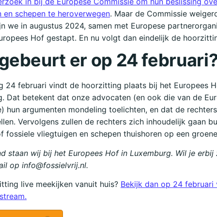
verzoek in bij de Europese Commissie om hun beslissing ove
en en schepen te heroverwegen
. Maar de Commissie weiger
jn we in augustus 2024, samen met Europese partnerorgani
uropees Hof gestapt. En nu volgt dan eindelijk de hoorzitti
gebeurt er op 24 februari
 24 februari vindt de hoorzitting plaats bij het Europees H
. Dat betekent dat onze advocaten (en ook die van de Eu
) hun argumenten mondeling toelichten, en dat de rechter
llen. Vervolgens zullen de rechters zich inhoudelijk gaan b
f fossiele vliegtuigen en schepen thuishoren op een groene l
d staan wij bij het Europees Hof in Luxemburg. Wil je erbij 
ail op info@
fossielvrij
.nl
.
zitting live meekijken vanuit huis?
Bekijk dan op 24 februari
estream.