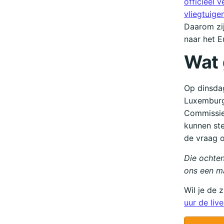
officieel 
vliegtuig
Daarom zi
naar het E
Wat 
Op dinsdag
Luxemburg
Commissie
kunnen ste
de vraag o
Die ochten
ons een m
Wil je de 
uur de liv