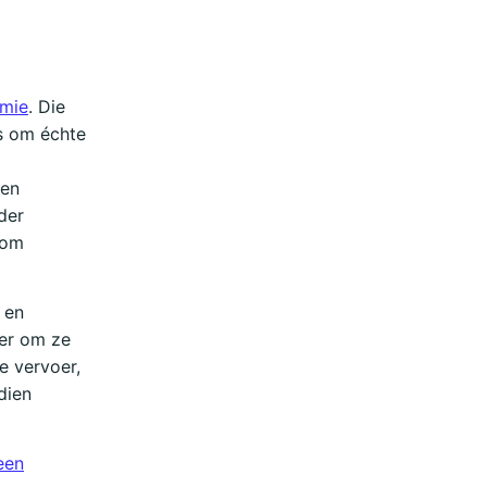
mie
. Die
rs om échte
 en
nder
 om
 en
per om ze
e vervoer,
dien
een