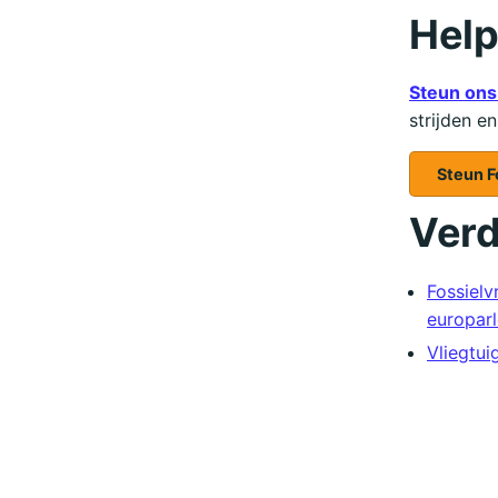
Help
Steun ons
strijden e
Steun Fo
Verd
Fossiel
europarl
Vliegtui