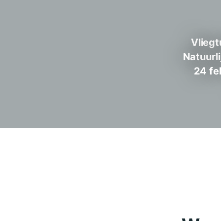
Vliegt
Natuurl
24 fe