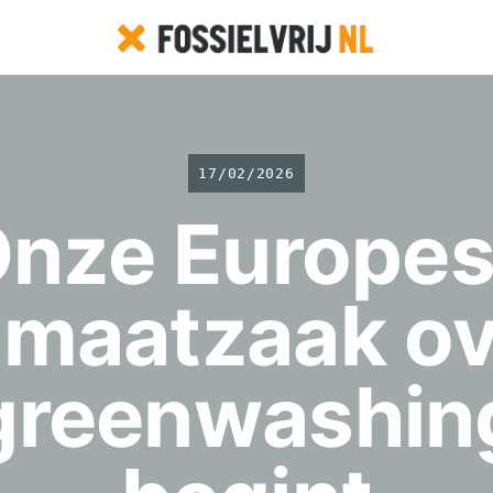
17/02/2026
nze Europe
imaatzaak o
greenwashin