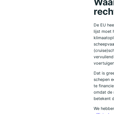
Waar
rech
De EU heef
lijst moet
klimaatopl
scheepvaa
(cruise)sch
vervuilend
voertuigen 
Dat is gre
schepen e
te financi
omdat de 
betekent d
We hebben