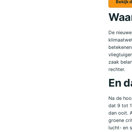
Bekijk 
Waar
De nieuwe 
klimaatwet
betekenen.
vliegtuige
zaak belan
rechter.
En d
Na de hoor
dat 9 tot 
dan ooit. 
groene cri
lucht- en 