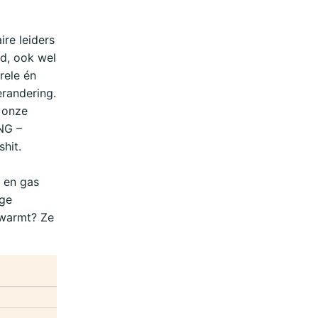
ire leiders
d, ook wel
rele én
randering.
n onze
NG –
shit.
e en gas
oge
pwarmt? Ze