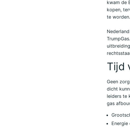
kwam de E
kopen, ter
te worden
Nederland
TrumpGas.
uitbreidin
rechtsstaa
Tijd
Geen zorge
dicht kunn
leiders te
gas afbouw
Grootsch
Energie 