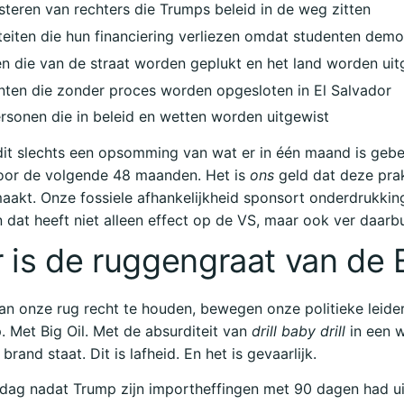
steren van rechters die Trumps beleid in de weg zitten
teiten die hun financiering verliezen omdat studenten dem
en die van de straat worden geplukt en het land worden uit
nten die zonder proces worden opgesloten in El Salvador
rsonen die in beleid en wetten worden uitgewist
dit slechts een opsomming van wat er in één maand is geb
or de volgende 48 maanden. Het is
ons
geld dat deze prak
aakt. Onze fossiele afhankelijkheid sponsort onderdrukkin
 dat heeft niet alleen effect op de VS, maar ook ver daarb
 is de ruggengraat van de
van onze rug recht te houden, bewegen onze politieke leide
 Met Big Oil. Met de absurditeit van
drill baby drill
in een 
in brand staat. Dit is lafheid. En het is gevaarlijk.
dag nadat Trump zijn importheffingen met 90 dagen had ui