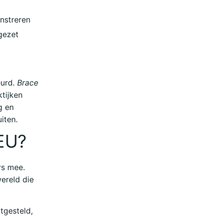
onstreren
gezet
eurd.
Brace
tijken
g en
uiten.
 EU?
rs mee.
wereld die
tgesteld,