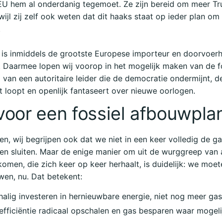
U hem al onderdanig tegemoet. Ze zijn bereid om meer T
wijl zij zelf ook weten dat dit haaks staat op ieder plan o
.
 is inmiddels de grootste Europese importeur en doorvoer
 Daarmee lopen wij voorop in het mogelijk maken van de f
g van een autoritaire leider die de democratie ondermijnt, d
t loopt en openlijk fantaseert over nieuwe oorlogen.
 voor een fossiel afbouwpl
n, wij begrijpen ook dat we niet in een keer volledig de g
en sluiten. Maar de enige manier om uit de wurggreep van a
 komen, die zich keer op keer herhaalt, is duidelijk: we moet
en, nu. Dat betekent:
alig investeren in hernieuwbare energie, niet nog meer gas
efficiëntie radicaal opschalen en gas besparen waar mogel