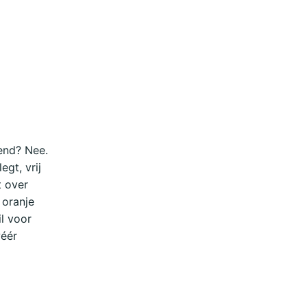
send? Nee.
egt, vrij
t over
 oranje
l voor
wéér