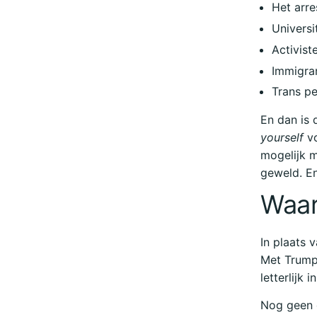
Het arre
Universi
Activist
Immigra
Trans pe
En dan is 
yourself
vo
mogelijk m
geweld. En
Waar
In plaats 
Met Trump.
letterlijk 
Nog geen 