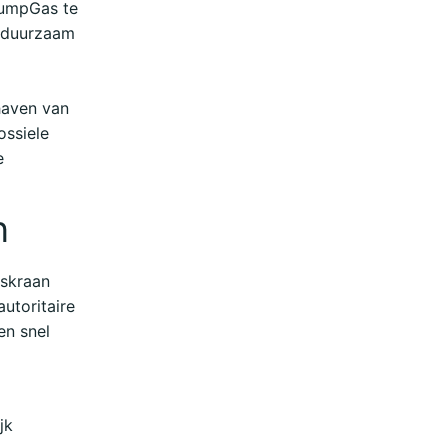
rumpGas te
m duurzaam
haven van
ossiele
e
an
askraan
utoritaire
en snel
ijk