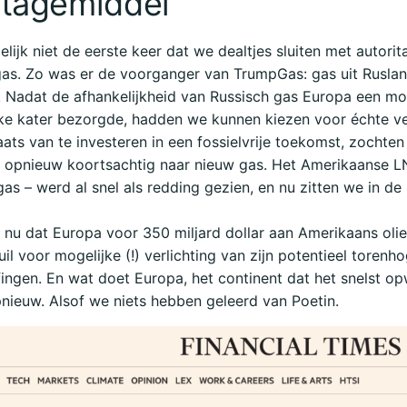
tagemiddel
elijk niet de eerste keer dat we dealtjes sluiten met autorita
as. Zo was er de voorganger van TrumpGas: gas uit Ruslan
 Nadat de afhankelijkheid van Russisch gas Europa een mo
ke kater bezorgde, hadden we kunnen kiezen voor échte ve
aats van te investeren in een fossielvrije toekomst, zochte
 opnieuw koortsachtig naar nieuw gas. Het Amerikaanse L
gas – werd al snel als redding gezien, en nu zitten we in de 
 nu dat Europa voor 350 miljard dollar aan Amerikaans oli
uil voor mogelijke (!) verlichting van zijn potentieel torenh
ingen. En wat doet Europa, het continent dat het snelst o
nieuw. Alsof we niets hebben geleerd van Poetin.