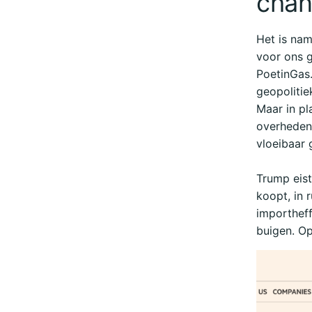
chan
Het is nam
voor ons g
PoetinGas.
geopolitie
Maar in pl
overheden
vloeibaar 
Trump eist
koopt, in r
importheff
buigen. Op