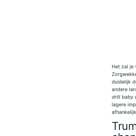
Het zal je
Zorgwekkend
duidelijk 
andere lan
drill baby d
lagere imp
afhankelij
Trum