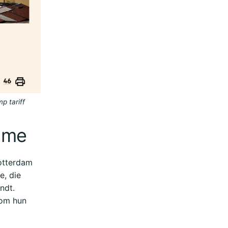
p tariff
gime
Rotterdam
e, die
ndt.
 om hun