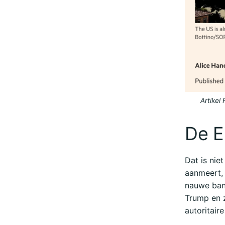
Artikel
De E
Dat is nie
aanmeert, 
nauwe ban
Trump en z
autoritair